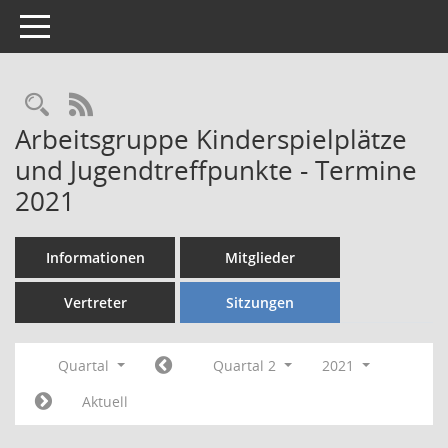
Toggle navigation
Rechercheauswahl
RSS-Feed
Arbeitsgruppe Kinderspielplätze
und Jugendtreffpunkte - Termine
2021
Informationen
Mitglieder
Vertreter
Sitzungen
Quartal
Quartal 2
2021
Aktuell