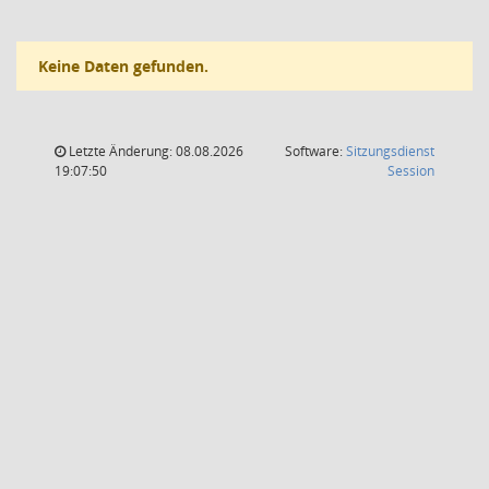
Keine Daten gefunden.
Letzte Änderung: 08.08.2026
Software:
Sitzungsdienst
(Wird in
19:07:50
Session