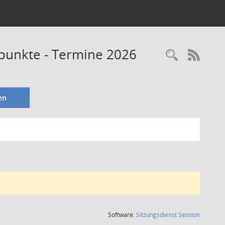
fpunkte - Termine 2026
Recherc
RSS-
en
(Wird in
Software:
Sitzungsdienst
Session