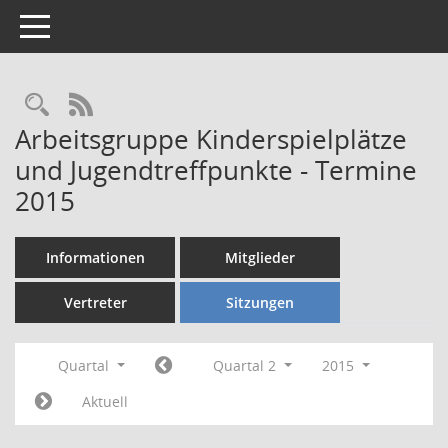
Toggle navigation
Rechercheauswahl
RSS-Feed
Arbeitsgruppe Kinderspielplätze
und Jugendtreffpunkte - Termine
2015
Informationen
Mitglieder
Vertreter
Sitzungen
Quartal
Quartal 2
2015
Aktuell