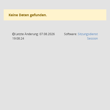
Keine Daten gefunden.
Letzte Änderung: 07.08.2026
Software:
Sitzungsdienst
(Wird in
19:08:24
Session