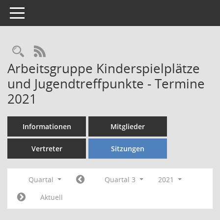
Toggle navigation
Rechercheauswahl
RSS-Feed
Arbeitsgruppe Kinderspielplätze
und Jugendtreffpunkte - Termine
2021
Informationen
Mitglieder
Vertreter
Sitzungen
Quartal
Quartal 3
2021
Aktuell