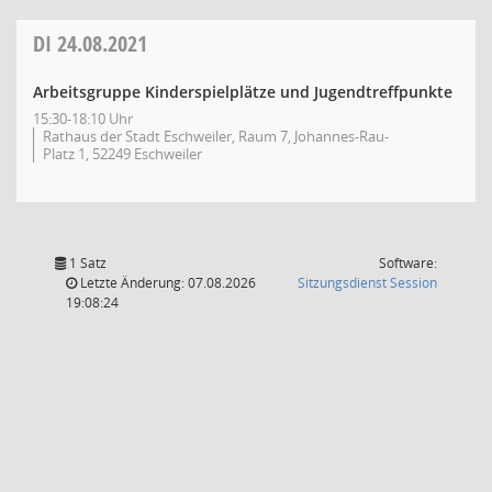
DI
24.08.2021
Arbeitsgruppe Kinderspielplätze und Jugendtreffpunkte
15:30-18:10 Uhr
Rathaus der Stadt Eschweiler, Raum 7, Johannes-Rau-
Platz 1, 52249 Eschweiler
1 Satz
Software:
(Wird in
Letzte Änderung: 07.08.2026
Sitzungsdienst
Session
19:08:24