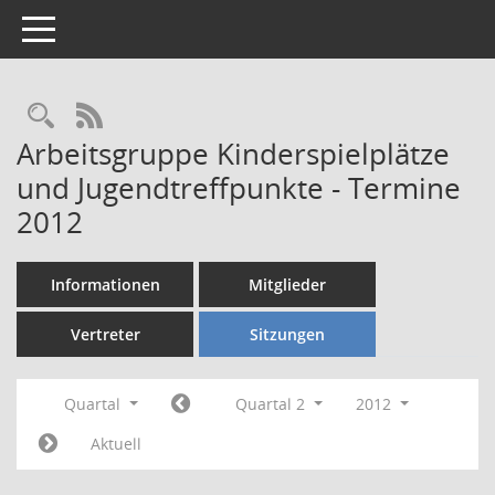
Toggle navigation
Rechercheauswahl
RSS-Feed
Arbeitsgruppe Kinderspielplätze
und Jugendtreffpunkte - Termine
2012
Informationen
Mitglieder
Vertreter
Sitzungen
Quartal
Quartal 2
2012
Aktuell