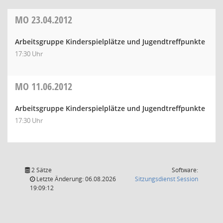
MO
23.04.2012
Arbeitsgruppe Kinderspielplätze und Jugendtreffpunkte
17:30 Uhr
MO
11.06.2012
Arbeitsgruppe Kinderspielplätze und Jugendtreffpunkte
17:30 Uhr
2 Sätze
Software:
(Wird in
Letzte Änderung: 06.08.2026
Sitzungsdienst
Session
19:09:12