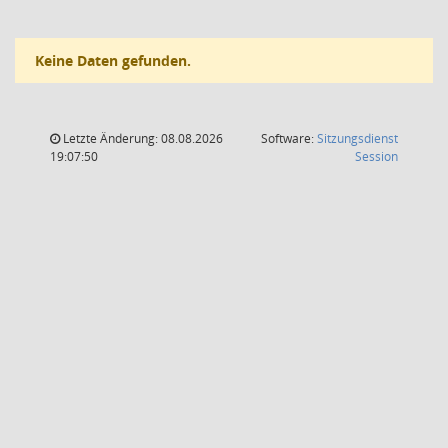
Keine Daten gefunden.
Letzte Änderung: 08.08.2026
Software:
Sitzungsdienst
(Wird in
19:07:50
Session