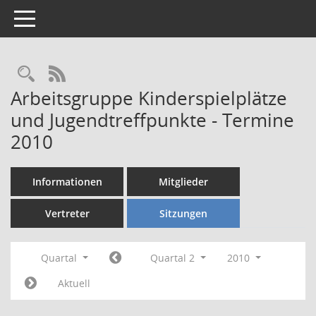
Toggle navigation
Rechercheauswahl
RSS-Feed
Arbeitsgruppe Kinderspielplätze
und Jugendtreffpunkte - Termine
2010
Informationen
Mitglieder
Vertreter
Sitzungen
Quartal
Quartal 2
2010
Aktuell