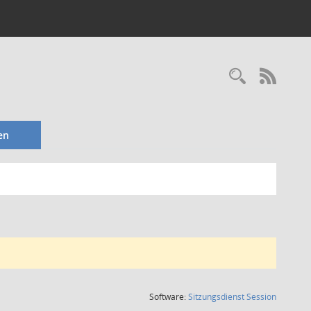
Recherc
RSS-
en
(Wird in
Software:
Sitzungsdienst
Session