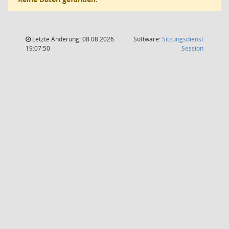
Letzte Änderung: 08.08.2026
Software:
Sitzungsdienst
(Wird in
19:07:50
Session