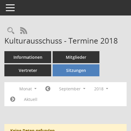
Toggle navigation
Rechercheauswahl
RSS-Feed
Kulturausschuss - Termine 2018
Informationen
Mitglieder
Vertreter
Sitzungen
Monat
September
2018
Aktuell
Keine Daten gefunden.