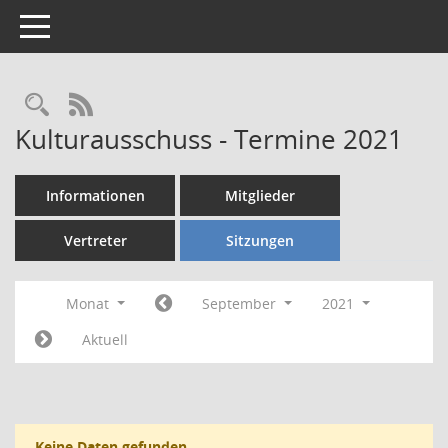
Toggle navigation
Rechercheauswahl
RSS-Feed
Kulturausschuss - Termine 2021
Informationen
Mitglieder
Vertreter
Sitzungen
Monat
September
2021
Aktuell
Keine Daten gefunden.