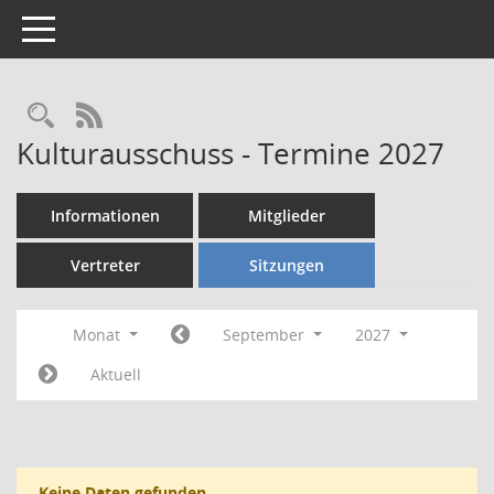
Toggle navigation
Rechercheauswahl
RSS-Feed
Kulturausschuss - Termine 2027
Informationen
Mitglieder
Vertreter
Sitzungen
Monat
September
2027
Aktuell
Keine Daten gefunden.