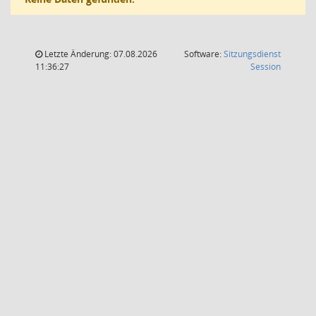
Letzte Änderung: 07.08.2026
Software:
Sitzungsdienst
(Wird in
11:36:27
Session