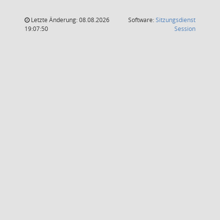
Letzte Änderung: 08.08.2026
Software:
Sitzungsdienst
(Wird in
19:07:50
Session