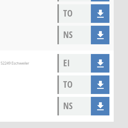
TO
NS
EI
 52249 Eschweiler
TO
NS