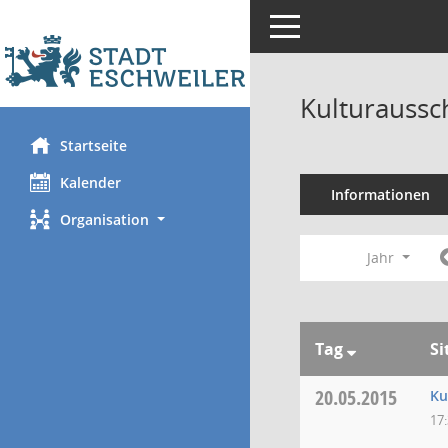
Toggle navigation
Kulturaussc
Startseite
Kalender
Informationen
Organisation
Jahr
Tag
Si
20.05.2015
Ku
17