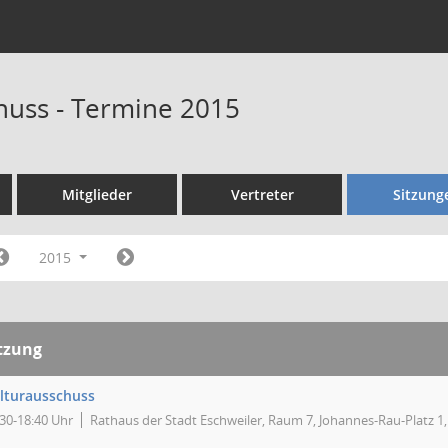
huss - Termine 2015
Mitglieder
Vertreter
Sitzung
2015
tzung
lturausschuss
:30-18:40 Uhr
Rathaus der Stadt Eschweiler, Raum 7, Johannes-Rau-Platz 1,