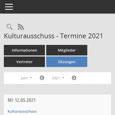
Toggle navigation
Rechercheauswahl
RSS-Feed
Kulturausschuss - Termine 2021
Informationen
Mitglieder
Vertreter
Sitzungen
Jahr
2021
MI
12.05.2021
Kulturausschuss