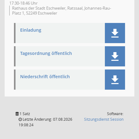
17:30-18:46 Uhr
Rathaus der Stadt Eschweiler, Ratssaal, Johannes-Rau-
Platz 1, 52249 Eschweiler
Einladung
Tagesordnung öffentlich
Niederschrift öffentlich
1 Satz
Software:
(Wird in
Letzte Änderung: 07.08.2026
Sitzungsdienst
Session
19:08:24