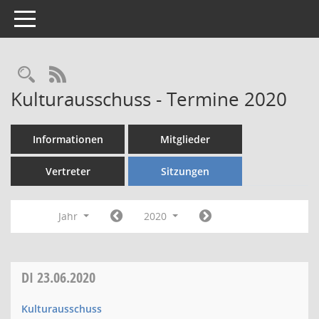
Toggle navigation
Rechercheauswahl
RSS-Feed
Kulturausschuss - Termine 2020
Informationen
Mitglieder
Vertreter
Sitzungen
Jahr
2020
DI
23.06.2020
Kulturausschuss