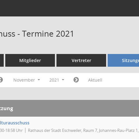
huss - Termine 2021
Mitglieder
Vertreter
Sitzung
November
2021
Aktuell
tzung
lturausschuss
:30-18:58 Uhr
Rathaus der Stadt Eschweiler, Raum 7, Johannes-Rau-Platz 1,