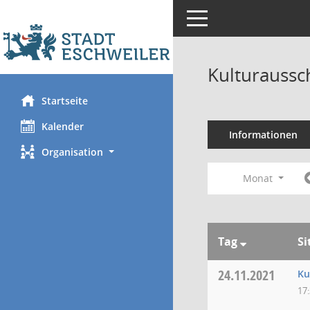
Toggle navigation
Kulturaussc
Startseite
Kalender
Informationen
Organisation
Monat
Tag
Si
24.11.2021
Ku
17