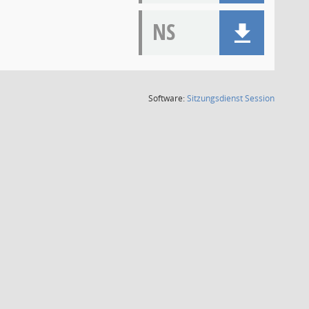
NS
(Wird in
Software:
Sitzungsdienst
Session