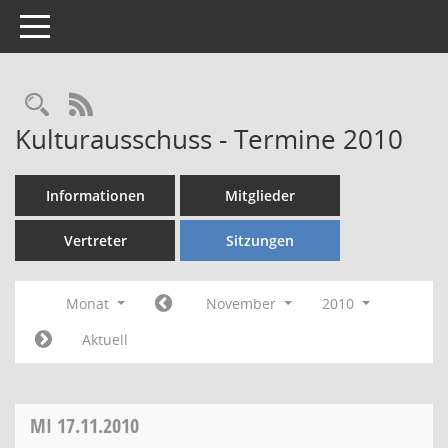
Toggle navigation
Rechercheauswahl
RSS-Feed
Kulturausschuss - Termine 2010
Informationen
Mitglieder
Vertreter
Sitzungen
Monat
November
2010
Aktuell
MI
17.11.2010