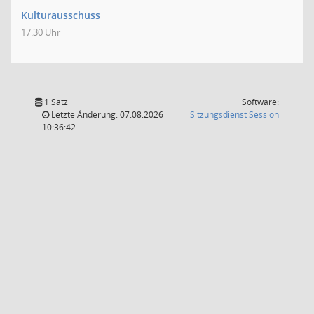
Kulturausschuss
17:30 Uhr
1 Satz
Software:
(Wird in
Letzte Änderung: 07.08.2026
Sitzungsdienst
Session
10:36:42