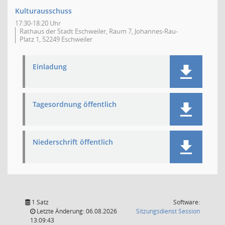
Kulturausschuss
17:30-18:20 Uhr
Rathaus der Stadt Eschweiler, Raum 7, Johannes-Rau-
Platz 1, 52249 Eschweiler
Einladung
Tagesordnung öffentlich
Niederschrift öffentlich
1 Satz
Software:
(Wird in
Letzte Änderung: 06.08.2026
Sitzungsdienst
Session
13:09:43