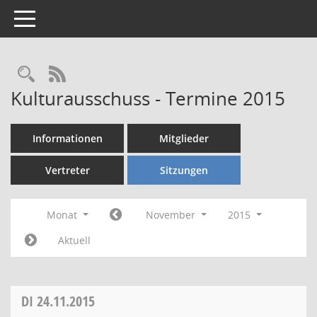
Toggle navigation
Rechercheauswahl
RSS-Feed
Kulturausschuss - Termine 2015
Informationen
Mitglieder
Vertreter
Sitzungen
Monat
November
2015
Aktuell
DI
24.11.2015