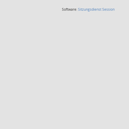
(Wird in
Software:
Sitzungsdienst
Session