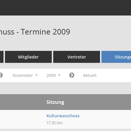
huss - Termine 2009
Mitglieder
Vertreter
Sitzung
November
2009
Aktuell
Sitzung
Kulturausschuss
17:30 Uhr