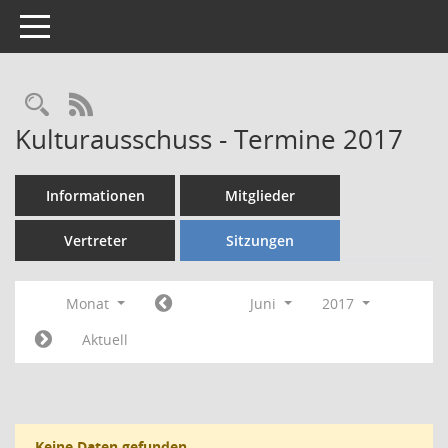
Toggle navigation
Rechercheauswahl
RSS-Feed
Kulturausschuss - Termine 2017
Informationen
Mitglieder
Vertreter
Sitzungen
Monat
Juni
2017
Aktuell
Keine Daten gefunden.