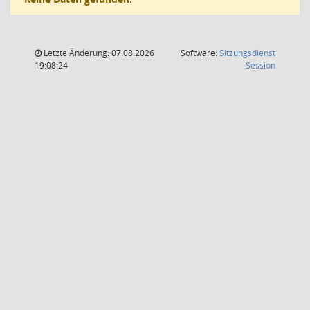
Letzte Änderung: 07.08.2026
Software:
Sitzungsdienst
(Wird in
19:08:24
Session