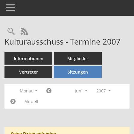
Toggle navigation
Rechercheauswahl
RSS-Feed
Kulturausschuss - Termine 2007
Informationen
Mitglieder
Vertreter
Sitzungen
Monat
Juni
2007
Aktuell
Keine Daten gefunden.