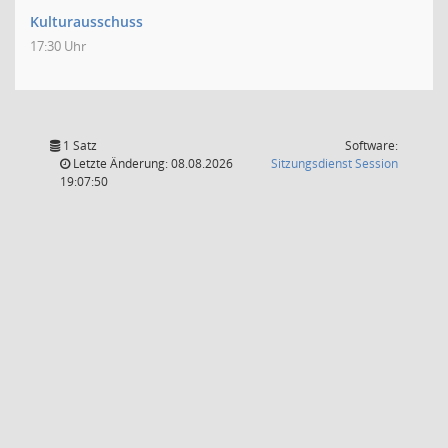
Kulturausschuss
17:30 Uhr
1 Satz
Software:
(Wird in
Letzte Änderung: 08.08.2026
Sitzungsdienst
Session
19:07:50