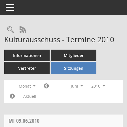
Toggle navigation
Rechercheauswahl
RSS-Feed
Kulturausschuss - Termine 2010
Informationen
Mitglieder
Vertreter
Sitzungen
Monat
Juni
2010
Aktuell
MI
09.06.2010