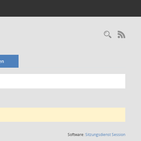
Recherc
RSS-
en
(Wird in
Software:
Sitzungsdienst
Session