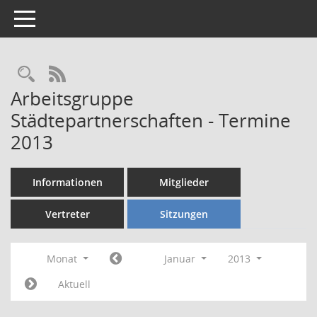
Toggle navigation
Rechercheauswahl
RSS-Feed
Arbeitsgruppe
Städtepartnerschaften - Termine
2013
Informationen
Mitglieder
Vertreter
Sitzungen
Monat
Januar
2013
Aktuell