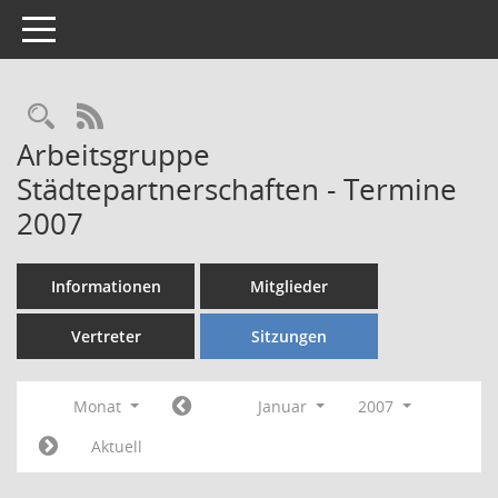
Toggle navigation
Rechercheauswahl
RSS-Feed
Arbeitsgruppe
Städtepartnerschaften - Termine
2007
Informationen
Mitglieder
Vertreter
Sitzungen
Monat
Januar
2007
Aktuell