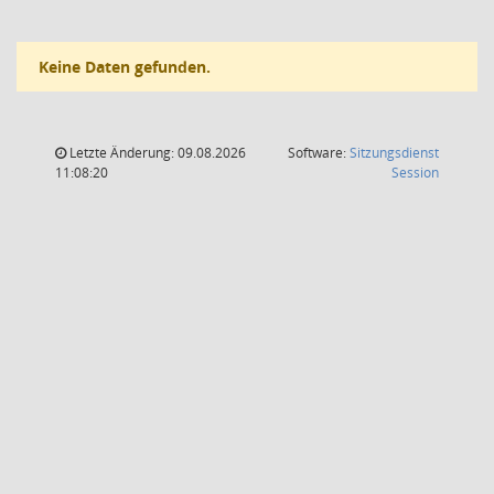
Keine Daten gefunden.
Letzte Änderung: 09.08.2026
Software:
Sitzungsdienst
(Wird in
11:08:20
Session