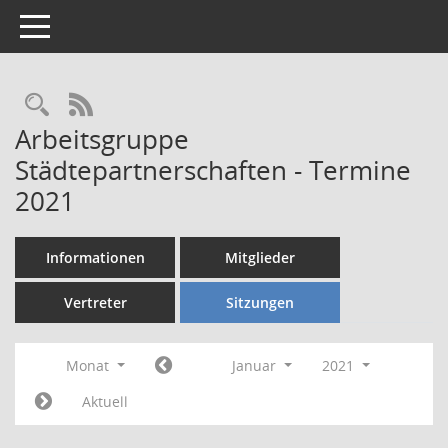
Toggle navigation
Rechercheauswahl
RSS-Feed
Arbeitsgruppe
Städtepartnerschaften - Termine
2021
Informationen
Mitglieder
Vertreter
Sitzungen
Monat
Januar
2021
Aktuell