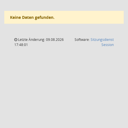
Keine Daten gefunden.
Letzte Änderung: 09.08.2026
Software:
Sitzungsdienst
(Wird in
17:48:01
Session