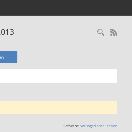
2013
Recherc
RSS-
en
(Wird in
Software:
Sitzungsdienst
Session