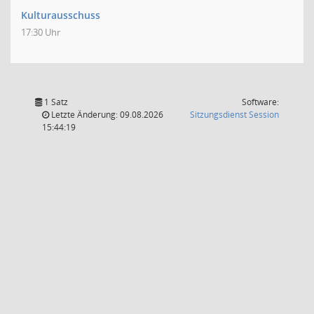
Kulturausschuss
17:30 Uhr
1 Satz
Software:
(Wird in
Letzte Änderung: 09.08.2026
Sitzungsdienst
Session
15:44:19