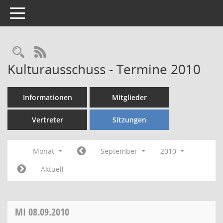
Toggle navigation
Rechercheauswahl
RSS-Feed
Kulturausschuss - Termine 2010
Informationen
Mitglieder
Vertreter
Sitzungen
Monat
September
2010
Aktuell
MI
08.09.2010