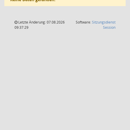
Letzte Änderung: 07.08.2026
Software:
Sitzungsdienst
(Wird in
09:37:29
Session