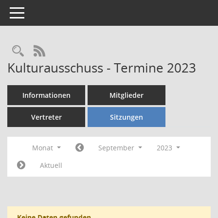
Toggle navigation
Rechercheauswahl
RSS-Feed
Kulturausschuss - Termine 2023
Informationen
Mitglieder
Vertreter
Sitzungen
Monat
September
2023
Aktuell
Keine Daten gefunden.