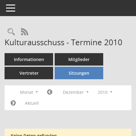
Toggle navigation
Rechercheauswahl
RSS-Feed
Kulturausschuss - Termine 2010
Informationen
Mitglieder
Vertreter
Sitzungen
Monat
Dezember
2010
Aktuell
Keine Daten gefunden.