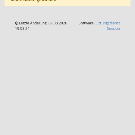
Letzte Änderung: 07.08.2026
Software:
Sitzungsdienst
(Wird in
19:08:24
Session