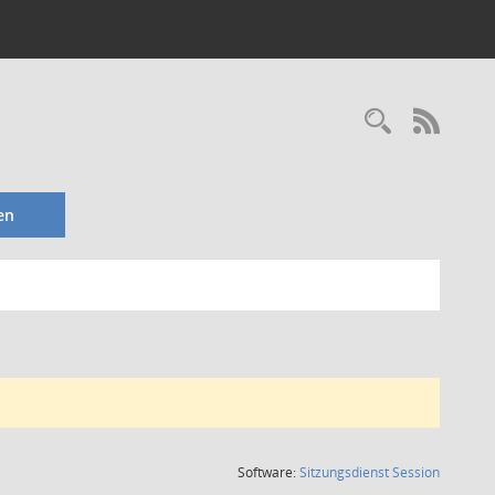
Recherc
RSS-
en
(Wird in
Software:
Sitzungsdienst
Session