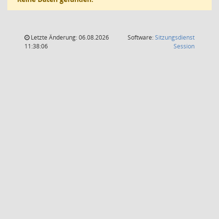
Letzte Änderung: 06.08.2026
Software:
Sitzungsdienst
(Wird in
11:38:06
Session