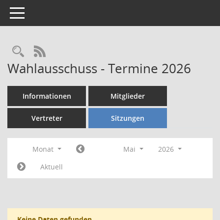
Toggle navigation
Rechercheauswahl
RSS-Feed
Wahlausschuss - Termine 2026
Informationen
Mitglieder
Vertreter
Sitzungen
Monat
Mai
2026
Aktuell
Keine Daten gefunden.