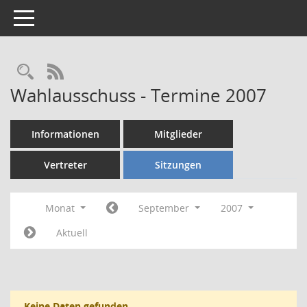
Toggle navigation
Rechercheauswahl
RSS-Feed
Wahlausschuss - Termine 2007
Informationen
Mitglieder
Vertreter
Sitzungen
Monat
September
2007
Aktuell
Keine Daten gefunden.