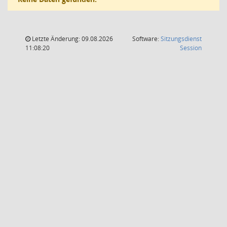
Letzte Änderung: 09.08.2026
Software:
Sitzungsdienst
(Wird in
11:08:20
Session