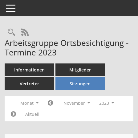
Toggle navigation
Rechercheauswahl
RSS-Feed
Arbeitsgruppe Ortsbesichtigung -
Termine 2023
Informationen
Mitglieder
Vertreter
Sitzungen
Monat
November
2023
Aktuell