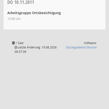
DO
10.11.2011
Arbeitsgruppe Ortsbesichtigung
15:00 Uhr
1 Satz
Software:
(Wird in
Letzte Änderung: 10.08.2026
Sitzungsdienst
Session
09:37:39