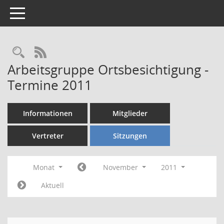
Toggle navigation
Rechercheauswahl
RSS-Feed
Arbeitsgruppe Ortsbesichtigung -
Termine 2011
Informationen
Mitglieder
Vertreter
Sitzungen
Monat
November
2011
Aktuell