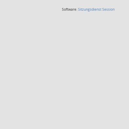
(Wird in
Software:
Sitzungsdienst
Session