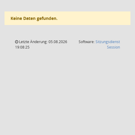
Keine Daten gefunden.
Letzte Änderung: 05.08.2026
Software:
Sitzungsdienst
(Wird in
19:08:25
Session