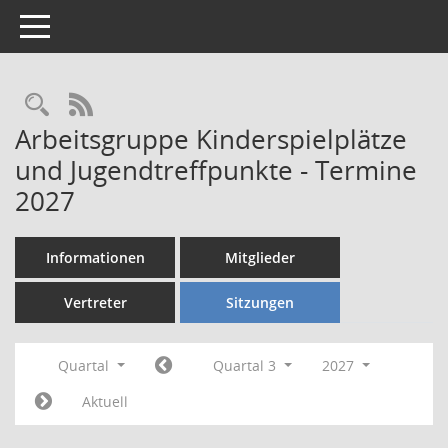
Toggle navigation
Rechercheauswahl
RSS-Feed
Arbeitsgruppe Kinderspielplätze
und Jugendtreffpunkte - Termine
2027
Informationen
Mitglieder
Vertreter
Sitzungen
Quartal
Quartal 3
2027
Aktuell