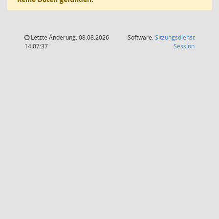
Letzte Änderung: 08.08.2026
Software:
Sitzungsdienst
(Wird in
14:07:37
Session