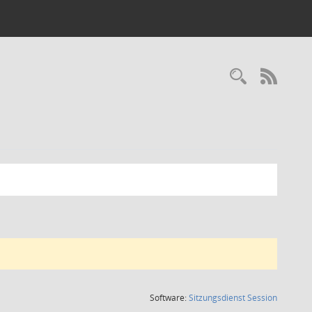
Recherc
RSS-
(Wird in
Software:
Sitzungsdienst
Session