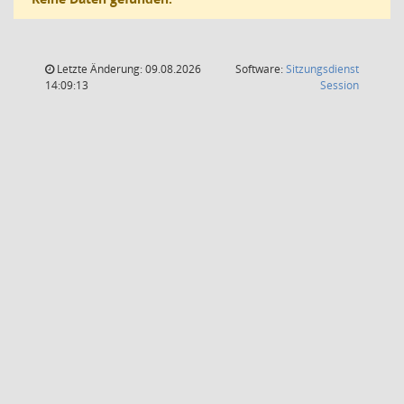
Letzte Änderung: 09.08.2026
Software:
Sitzungsdienst
(Wird in
14:09:13
Session