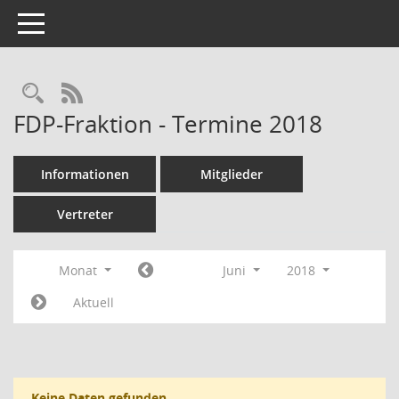
Toggle navigation
Rechercheauswahl
RSS-Feed
FDP-Fraktion - Termine 2018
Informationen
Mitglieder
Vertreter
Monat
Juni
2018
Aktuell
Keine Daten gefunden.