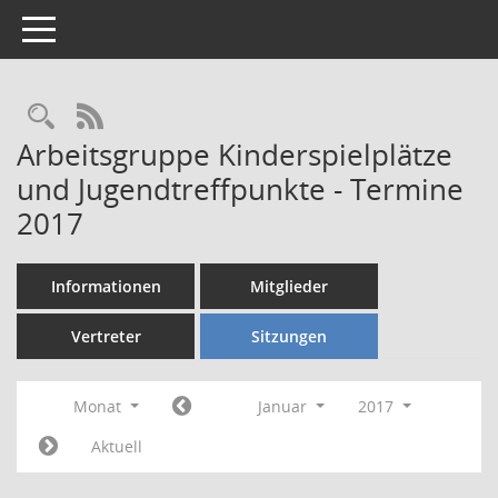
Toggle navigation
Rechercheauswahl
RSS-Feed
Arbeitsgruppe Kinderspielplätze
und Jugendtreffpunkte - Termine
2017
Informationen
Mitglieder
Vertreter
Sitzungen
Monat
Januar
2017
Aktuell