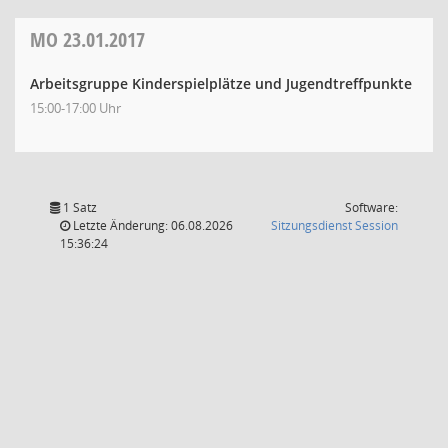
MO
23.01.2017
Arbeitsgruppe Kinderspielplätze und Jugendtreffpunkte
15:00-17:00 Uhr
1 Satz
Software:
(Wird in
Letzte Änderung: 06.08.2026
Sitzungsdienst
Session
15:36:24