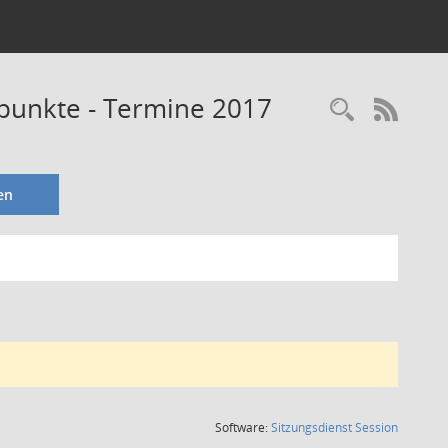
fpunkte - Termine 2017
Recherc
RSS-
en
(Wird in
Software:
Sitzungsdienst
Session