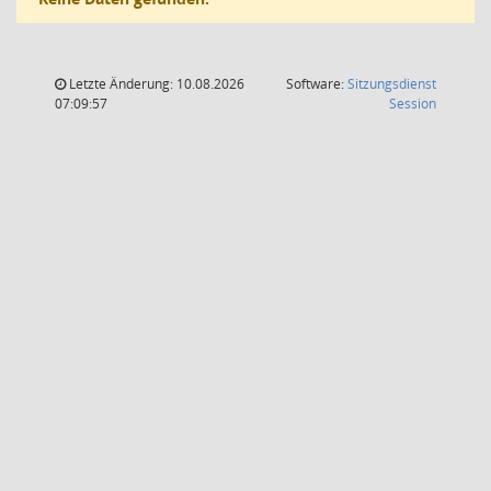
Letzte Änderung: 10.08.2026
Software:
Sitzungsdienst
(Wird in
07:09:57
Session