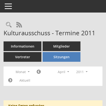
Toggle navigation
Rechercheauswahl
RSS-Feed
Kulturausschuss - Termine 2011
Informationen
Mitglieder
Vertreter
Sitzungen
Monat
April
2011
Aktuell
Keine Daten gefunden.