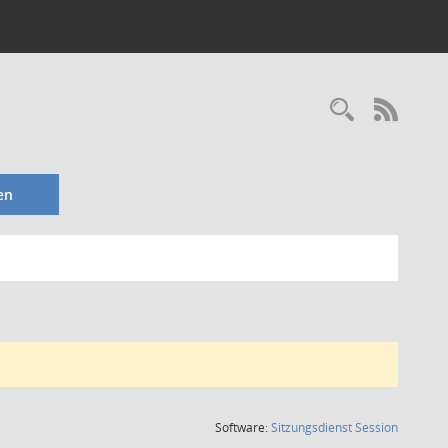
Recherc
RSS-
en
(Wird in
Software:
Sitzungsdienst
Session