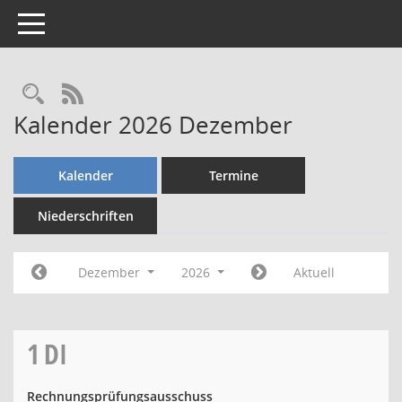
Toggle navigation
Rechercheauswahl
RSS-Feed
Kalender 2026 Dezember
Kalender
Termine
Niederschriften
Dezember
2026
Aktuell
1
DI
Rechnungsprüfungsausschuss