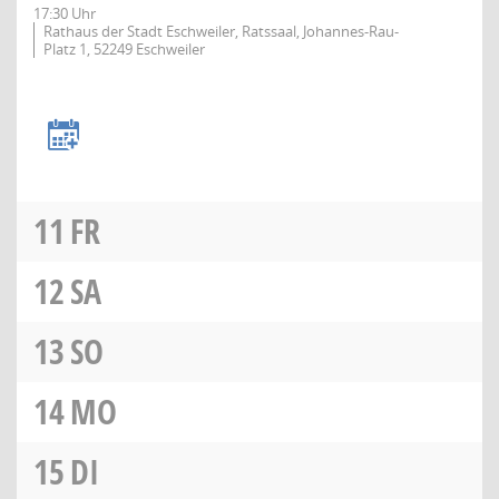
17:30 Uhr
Rathaus der Stadt Eschweiler, Ratssaal, Johannes-Rau-
Platz 1, 52249 Eschweiler
11
FR
12
SA
13
SO
14
MO
15
DI