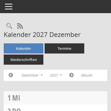
Toggle navigation
Rechercheauswahl
RSS-Feed
Kalender 2027 Dezember
Kalender
Termine
Niederschriften
Dezember
2027
Aktuell
1
MI