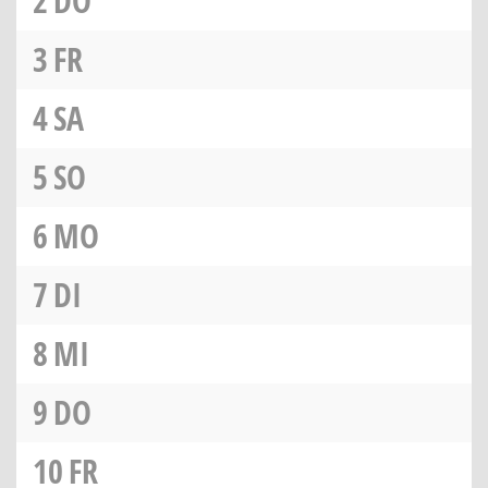
2
DO
3
FR
4
SA
5
SO
6
MO
7
DI
8
MI
9
DO
10
FR