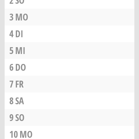
2
SO
3
MO
4
DI
5
MI
6
DO
7
FR
8
SA
9
SO
10
MO