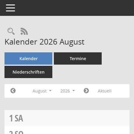
Toggle navigation
Rechercheauswahl
RSS-Feed
Kalender 2026 August
Kalender
Termine
Niederschriften
August
2026
Aktuell
1
SA