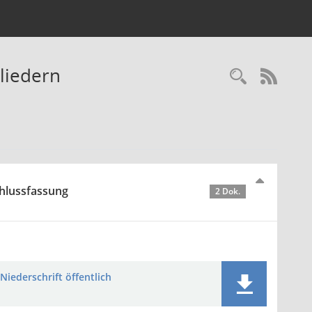
liedern
Recherc
RSS-
chlussfassung
2 Dok.
Niederschrift öffentlich