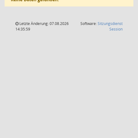
Letzte Änderung: 07.08.2026
Software:
Sitzungsdienst
(Wird in
14:35:59
Session