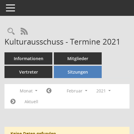
Toggle navigation
Rechercheauswahl
RSS-Feed
Kulturausschuss - Termine 2021
Informationen
Mitglieder
Vertreter
Sitzungen
Monat
Februar
2021
Aktuell
Keine Daten gefunden.