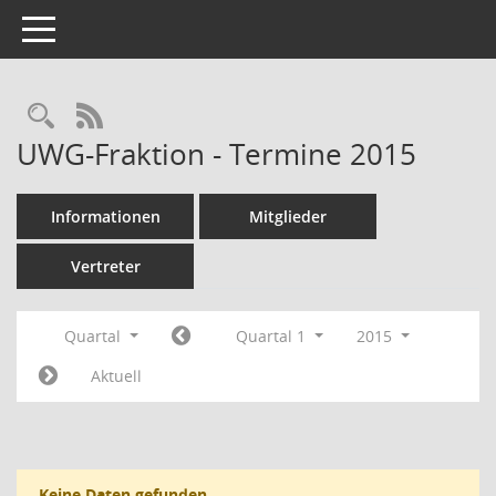
Toggle navigation
Rechercheauswahl
RSS-Feed
UWG-Fraktion - Termine 2015
Informationen
Mitglieder
Vertreter
Quartal
Quartal 1
2015
Aktuell
Keine Daten gefunden.