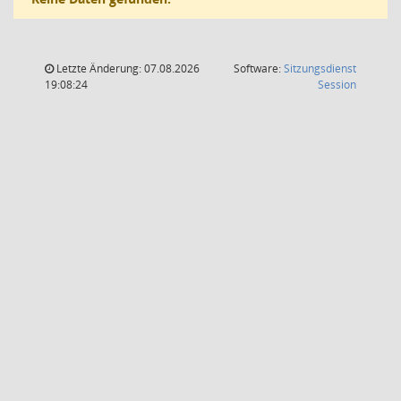
Letzte Änderung: 07.08.2026
Software:
Sitzungsdienst
(Wird in
19:08:24
Session