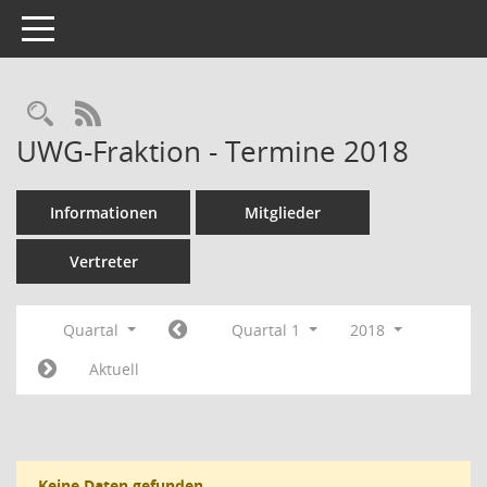
Toggle navigation
Rechercheauswahl
RSS-Feed
UWG-Fraktion - Termine 2018
Informationen
Mitglieder
Vertreter
Quartal
Quartal 1
2018
Aktuell
Keine Daten gefunden.